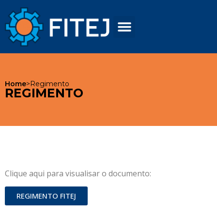
Política de Privacidade
Home
>
Regimento
REGIMENTO
Clique aqui para visualisar o documento:
REGIMENTO FITEJ